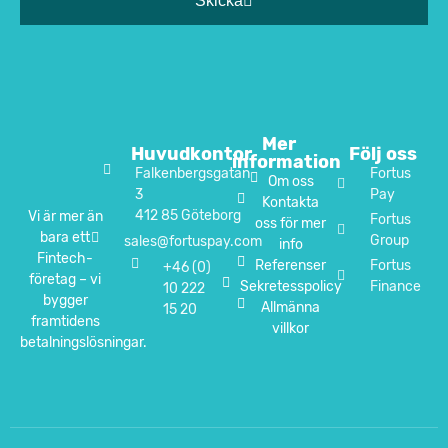
Skicka
Mer
Huvudkontor
Följ oss
information
Falkenbergsgatan
Fortus
Om oss
3
Pay
Kontakta
412 85 Göteborg
Vi är mer än
Fortus
oss för mer
bara ett
Group
sales@fortuspay.com
info
Fintech-
Referenser
Fortus
+46 (0)
företag – vi
Sekretesspolicy
Finance
10 222
bygger
Allmänna
15 20
framtidens
villkor
betalningslösningar.