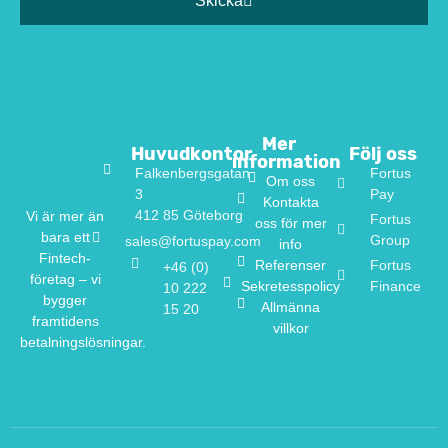
Skicka
Mer
Huvudkontor
Följ oss
information
Falkenbergsgatan
Fortus
Om oss
3
Pay
Kontakta
412 85 Göteborg
Vi är mer än
Fortus
oss för mer
bara ett
Group
sales@fortuspay.com
info
Fintech-
Referenser
Fortus
+46 (0)
företag – vi
Sekretesspolicy
Finance
10 222
bygger
Allmänna
15 20
framtidens
villkor
betalningslösningar.