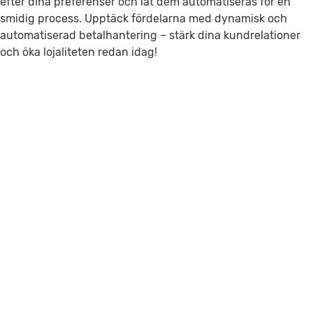
efter dina preferenser och låt dem automatiseras för en
smidig process. Upptäck fördelarna med dynamisk och
automatiserad betalhantering – stärk dina kundrelationer
och öka lojaliteten redan idag!