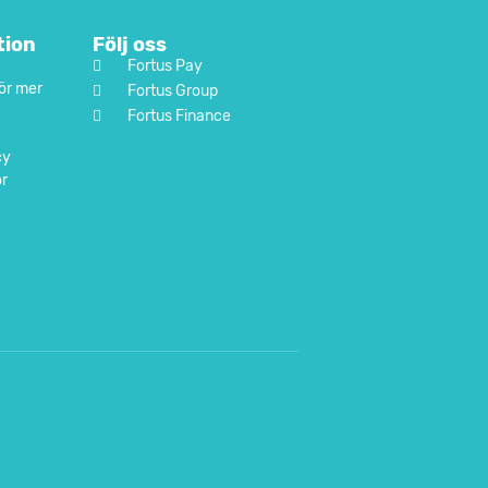
tion
Följ oss
Fortus Pay
ör mer
Fortus Group
Fortus Finance
cy
or