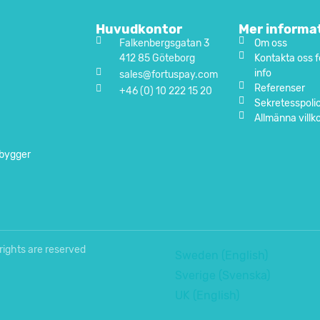
Huvudkontor
Mer informa
Falkenbergsgatan 3
Om oss
412 85 Göteborg
Kontakta oss f
info
sales@fortuspay.com
Referenser
+46 (0) 10 222 15 20
Sekretesspoli
Allmänna villk
 bygger
rights are reserved
Sweden (English)
Sverige (Svenska)
UK (English)