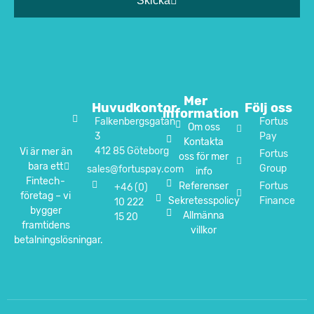
Skicka
Mer
Huvudkontor
Följ oss
information
Falkenbergsgatan
Fortus
Om oss
3
Pay
Kontakta
412 85 Göteborg
Vi är mer än
Fortus
oss för mer
bara ett
Group
sales@fortuspay.com
info
Fintech-
Referenser
Fortus
+46 (0)
företag – vi
Sekretesspolicy
Finance
10 222
bygger
Allmänna
15 20
framtidens
villkor
betalningslösningar.