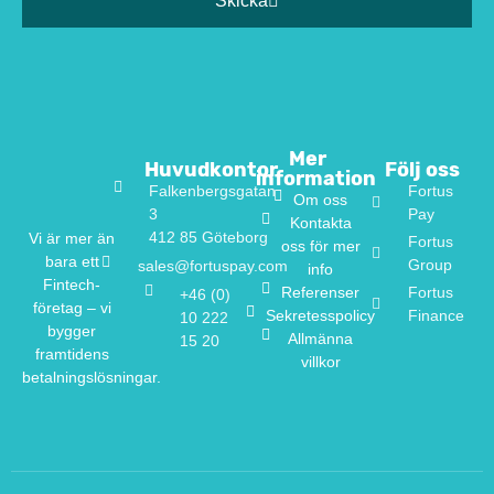
Skicka
Mer
Huvudkontor
Följ oss
information
Falkenbergsgatan
Fortus
Om oss
3
Pay
Kontakta
412 85 Göteborg
Vi är mer än
Fortus
oss för mer
bara ett
Group
sales@fortuspay.com
info
Fintech-
Referenser
Fortus
+46 (0)
företag – vi
Sekretesspolicy
Finance
10 222
bygger
Allmänna
15 20
framtidens
villkor
betalningslösningar.