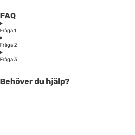
FAQ
Fråga 1
Fråga 2
Fråga 3
Behöver du hjälp?
Tala med vårt Sälj-team
Få hjälp att välja rätt produkt eller tala med vårt
team för möjlighet att få justerade priser.