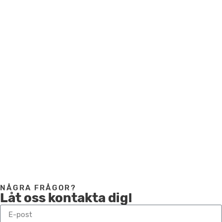
24/7
FAQ
Vi har sammanställt vanliga frågor under vår FAQ.
Tveka inte att ta kontakt om du har frågor.
Besök vår FAQ-sida
NÅGRA FRÅGOR?
Låt oss kontakta dig!