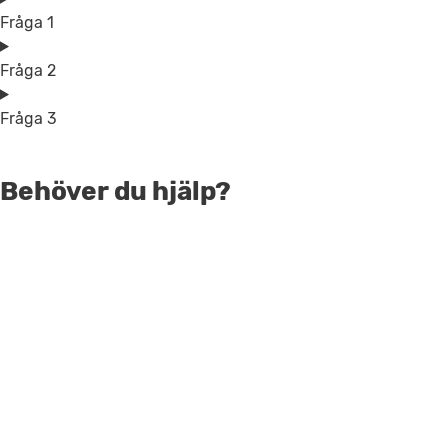
Fråga 1
Fråga 2
Fråga 3
Behöver du hjälp?
Tala med vårt Sälj-team
Få hjälp att välja rätt produkt eller tala med vårt
team för möjlighet att få justerade priser.
Kontakta säljare