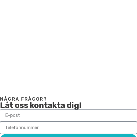
FAQ
Vi har sammanställt vanliga frågor under vår FAQ.
Tveka inte att ta kontakt om du har frågor.
Besök vår FAQ-sida
NÅGRA FRÅGOR?
Låt oss kontakta dig!